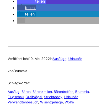
teilen
teilen
teilen
Veröffentlicht
19. Mai 2022
in
Ausflüge
, 
Urlaubär
von
Brummla
Schlagwörter:
Ausflug
, 
Bären
, 
Bärenkrallen
, 
Bärentreffen
, 
Brummla
, 
Flugschau
, 
Greifvögel
, 
Strickteddy
, 
Urlaubär
, 
Verwandtenbesuch
, 
Wisentgehege
, 
Wölfe