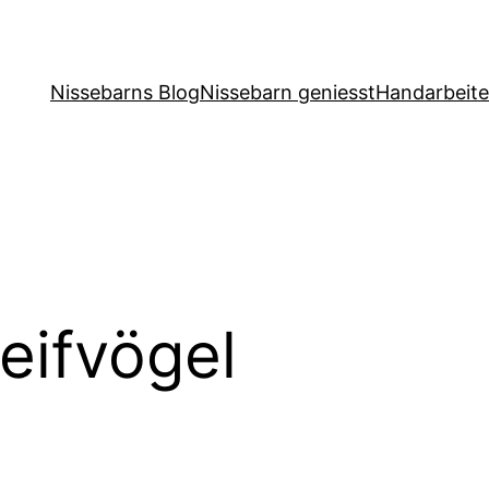
Nissebarns Blog
Nissebarn geniesst
Handarbeit
eifvögel