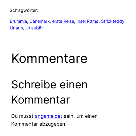
Schlagwörter:
Brummla
, 
Dänemark
, 
erste Reise
, 
Insel Rømø
, 
Strickteddy
, 
Urlaub
, 
Urlaubär
Kommentare
Schreibe einen
Kommentar
Du musst
angemeldet
sein, um einen
Kommentar abzugeben.