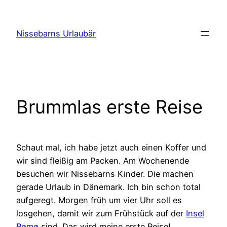
Zum
Inhalt
Nissebarns Urlaubär
springen
Brummlas erste Reise
Schaut mal, ich habe jetzt auch einen Koffer und
wir sind fleißig am Packen. Am Wochenende
besuchen wir Nissebarns Kinder. Die machen
gerade Urlaub in Dänemark. Ich bin schon total
aufgeregt. Morgen früh um vier Uhr soll es
losgehen, damit wir zum Frühstück auf der
Insel
Rømø
sind. Das wird meine erste Reise!