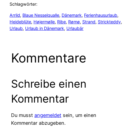
Schlagwörter:
Arrild
, 
Blaue Nesselqualle
, 
Dänemark
, 
Ferienhausurlaub
, 
Heideblüte
, 
Højermølle
, 
Ribe
, 
Rømø
, 
Strand
, 
Strickteddy
, 
Urlaub
, 
Urlaub in Dänemark
, 
Urlaubär
Kommentare
Schreibe einen
Kommentar
Du musst
angemeldet
sein, um einen
Kommentar abzugeben.