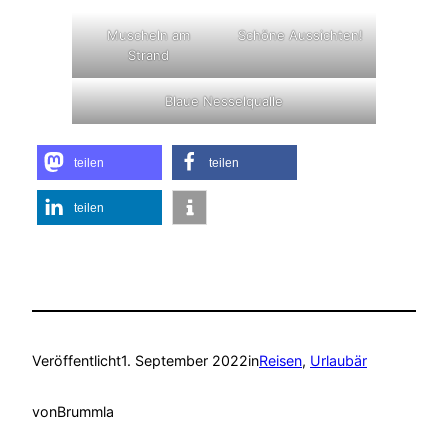
Muscheln am
Schöne Aussichten!
Strand
Blaue Nesselqualle
teilen
teilen
teilen
Veröffentlicht
1. September 2022
in
Reisen
, 
Urlaubär
von
Brummla