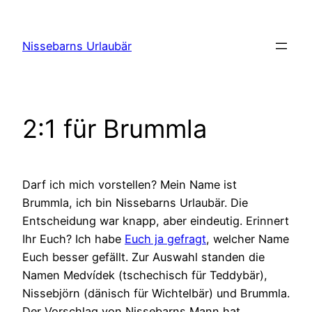
Zum
Inhalt
Nissebarns Urlaubär
springen
2:1 für Brummla
Darf ich mich vorstellen? Mein Name ist
Brummla, ich bin Nissebarns Urlaubär. Die
Entscheidung war knapp, aber eindeutig. Erinnert
Ihr Euch? Ich habe
Euch ja gefragt
, welcher Name
Euch besser gefällt. Zur Auswahl standen die
Namen Medvídek (tschechisch für Teddybär),
Nissebjörn (dänisch für Wichtelbär) und Brummla.
Der Vorschlag von Nissebarns Mann hat